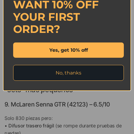
WANT 10% OFF
Desafíos de nivel medio
YOUR FIRST
4. Porsche 911 RSR (42096) – 8.1/10
ORDER?
5. Land Rover Defender (42110) – 7.9/10
Yes, get 10% off
*(Diferenciador clave: el Defender's
Sistema 4x4
vs
911's
Motor bóxer de seis cilindros
)*
No, thanks
Sorprendentemente complicados
"sets" más pequeños
9. McLaren Senna GTR (42123) – 6.5/10
Solo 830 piezas pero:
•
Difusor trasero frágil
(se rompe durante pruebas de
ruedas)