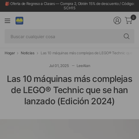
🎒 Oferta de Regreso a Clases — Compra 2, Obtén 15% de descuento / Código:
SCH15
0
Bu
cu
co
Hogar
Noticias
Las 10 máquinas más complejas de LEGO® Technic que se h
Jul 01, 2025
LeeAlan
Las 10 máquinas más complejas
de LEGO® Technic que se han
lanzado (Edición 2024)