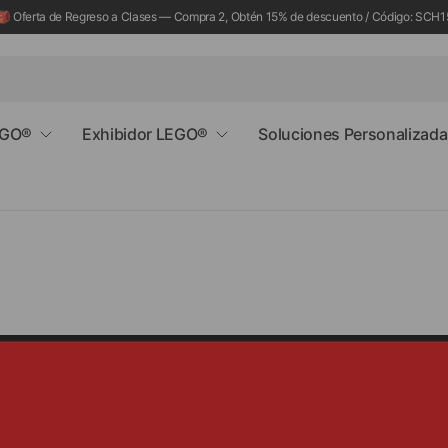
🎒 Oferta de Regreso a Clases — Compra 2, Obtén 15% de descuento / Código: SCH1
EGO®
Exhibidor LEGO®
Soluciones Personalizad