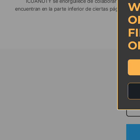
ICUANUTY se enorgullece de colaborar con el grup
W
encuentran en la parte inferior de ciertas páginas de
O
F
Sitio w
O
S