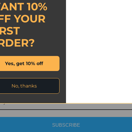
o LEGO®, proporcionando enlaces afiliados en nuestro sitio 
ANT 10%
 productos en nuestro sitio. Nuestra comisión se obtiene por 
FF YOUR
nuestro enlace afiliado.
IRST
eb oficial de LEGO ——
Coche de Carreras McLaren F1® Tea
RDER?
Newsletter
Yes, get 10% off
ubscribe for the latest product updates and monthly new arrival
Get 10% off
No, thanks
SUBSCRIBE