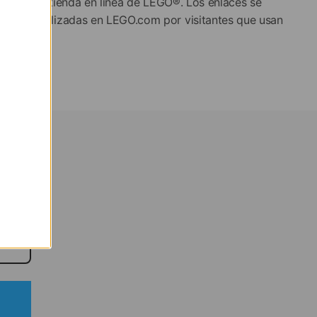
web a la tienda en línea de LEGO®. Los enlaces se
compras realizadas en LEGO.com por visitantes que usan
m MCL38
s.