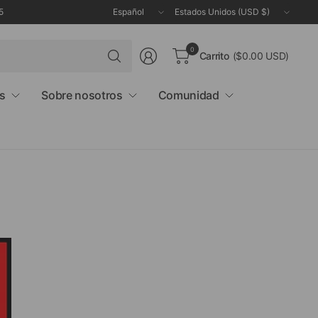
Actualizar
Actualizar
5
país/región
país/región
Buscar
0
Carrito
($0.00 USD)
cualquier
cosa
as
Sobre nosotros
Comunidad