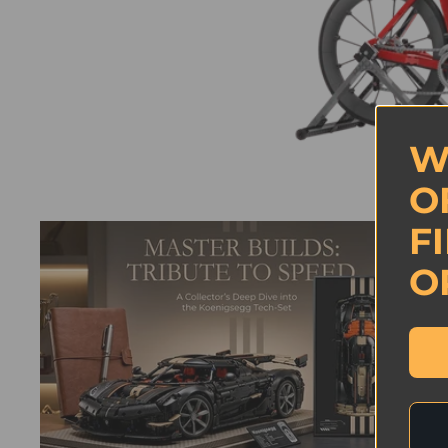
W
O
F
O