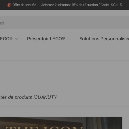
🎒 Offre de rentrée — Achetez 2, obtenez 15% de réduction / Code : SCH15
 LEGO®
Présentoir LEGO®
Solutions Personnalisé
autés de produits ICUANUTY