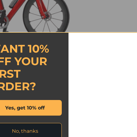
ANT 10%
FF YOUR
IRST
RDER?
Yes, get 10% off
No, thanks