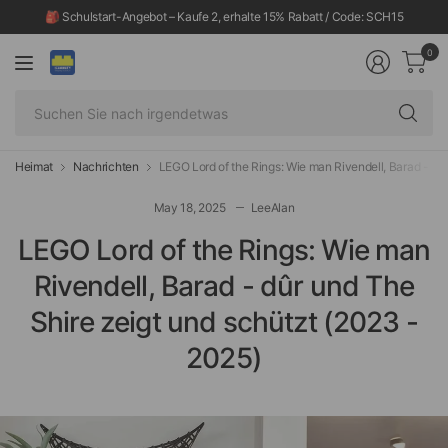
🎒 Schulstart-Angebot – Kaufe 2, erhalte 15% Rabatt / Code: SCH15
0
Su
Si
na
ir
Heimat
Nachrichten
LEGO Lord of the Rings: Wie man Rivendell, Barad - dû
May 18, 2025
LeeAlan
LEGO Lord of the Rings: Wie man
Rivendell, Barad - dûr und The
Shire zeigt und schützt (2023 -
2025)