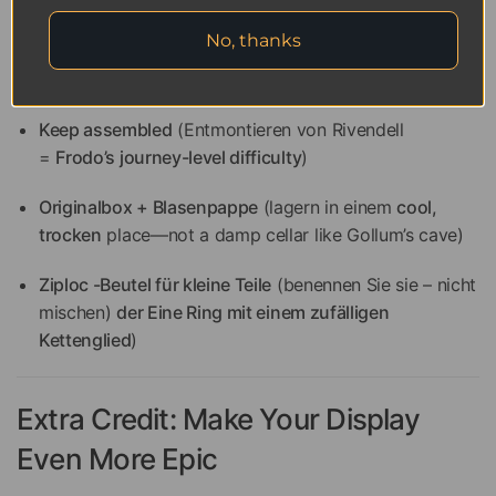
5. Lagerungstipps (wenn Sie es
No, thanks
aufbewahren müssen)
Keep assembled
(Entmontieren von Rivendell
=
Frodo’s journey-level difficulty
)
Originalbox + Blasenpappe
(lagern in einem
cool,
trocken
place—not a damp cellar like Gollum’s cave)
Ziploc -Beutel für kleine Teile
(benennen Sie sie – nicht
mischen)
der Eine Ring mit einem zufälligen
Kettenglied
)
Extra Credit: Make Your Display
Even More Epic