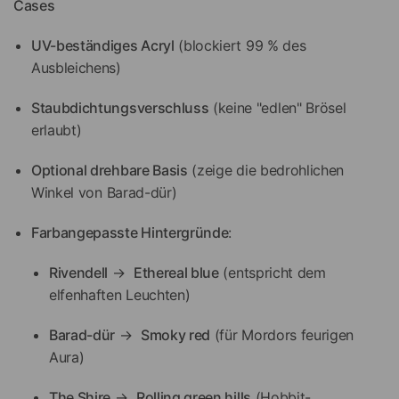
Cases
UV-beständiges Acryl
(blockiert 99 % des
Ausbleichens)
Staubdichtungsverschluss
(keine "edlen" Brösel
erlaubt)
Optional drehbare Basis
(zeige die bedrohlichen
Winkel von Barad-dür)
Farbangepasste Hintergründe
:
Rivendell
→
Ethereal blue
(entspricht dem
elfenhaften Leuchten)
Barad-dür
→
Smoky red
(für Mordors feurigen
Aura)
The Shire
→
Rolling green hills
(Hobbit-