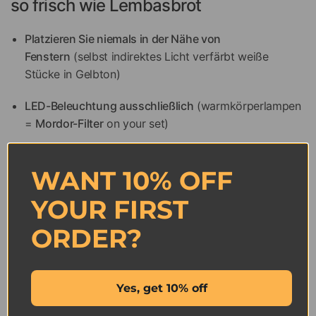
so frisch wie Lembasbrot
Platzieren Sie niemals in der Nähe von
Fenstern
(selbst indirektes Licht verfärbt weiße
Stücke in Gelbton)
LED-Beleuchtung ausschließlich
(warmkörperlampen
=
Mordor-Filter
on your set)
4. Anti-Collapse Maßnahmen (Für
WANT 10% OFF
Haushalte mit Kindern oder Katzen)
YOUR FIRST
Museumputty
unter der Basis =
erdbebensicher
ORDER?
Verriegelbarer Koffer
(if your cat thinks it’s
Smaug’s
treasure
)
Yes, get 10% off
High shelf rule
(außerhalb der Reichweite von
Gollum-
ähnliche Greifer
)