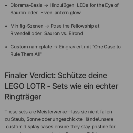
Diorama-Basis
→ Hinzufügen
LEDs for the Eye of
Sauron
oder
Elven lantern glow
Minifig-Szenen
→ Pose the
Fellowship at
Rivendell
oder
Sauron vs. Elrond
Custom nameplate
→ Eingraviert mit
"One Case to
Rule Them All"
Finaler Verdict: Schütze deine
LEGO LOTR - Sets wie ein echter
Ringträger
These sets are
Meisterwerke
—lass sie nicht fallen
zu
Staub, Sonne oder ungeschickte Hände
Unsere
custom display cases
ensure they stay
pristine for